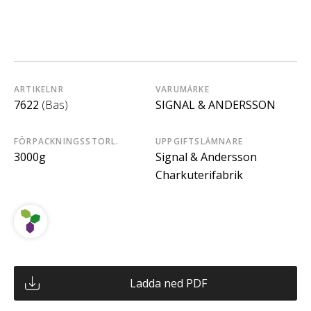
ARTIKELNR
VARUMÄRKE
7622
(Bas)
SIGNAL & ANDERSSON
FÖRPACKNINGSSTORL.
UPPGIFTSLÄMNARE
3000g
Signal & Andersson
Charkuterifabrik
Ladda ned PDF