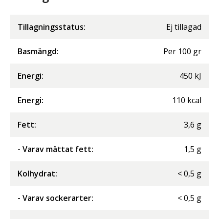
Tillagningsstatus:
Ej tillagad
Basmängd:
Per
100
gr
Energi
:
450
kJ
Energi
:
110
kcal
Fett
:
3,6
g
- Varav mättat fett
:
1,5
g
Kolhydrat
:
<
0,5
g
- Varav sockerarter
:
<
0,5
g