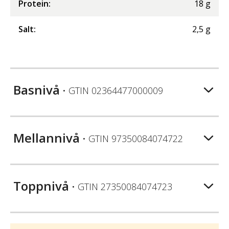
Protein
:
18
g
Salt
:
2,5
g
Basnivå
• GTIN
02364477000009
Mellannivå
• GTIN
97350084074722
Toppnivå
• GTIN
27350084074723