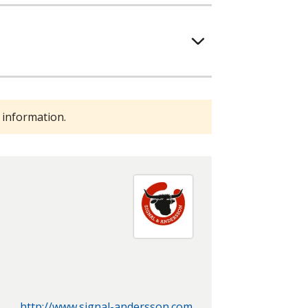
 information.
http://www.signal-andersson.com