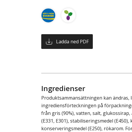
Ladda ned PDF
Ingredienser
Produktsammansättningen kan ändras, läs
ingrediensförteckningen på förpackninge
från gris (90%), vatten, salt, glukossirap
(E331, E301), stabiliseringsmedel (E450),
konserveringsmedel (E250), rökarom. För 