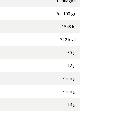
Ej tillagad
Per
100
gr
1348
kJ
322
kcal
30
g
12
g
<
0,5
g
<
0,5
g
13
g