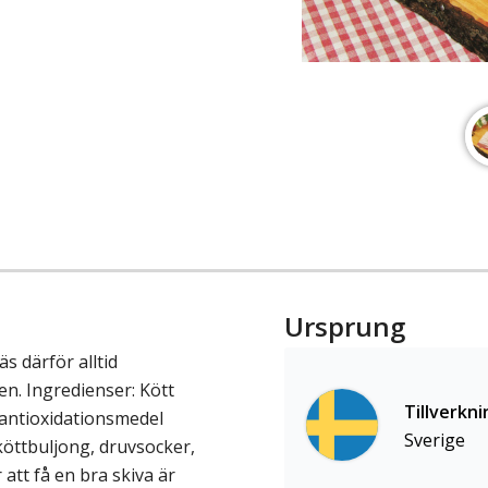
Ursprung
 därför alltid
n. Ingredienser: Kött
Tillverkni
, antioxidationsmedel
Sverige
 köttbuljong, druvsocker,
att få en bra skiva är