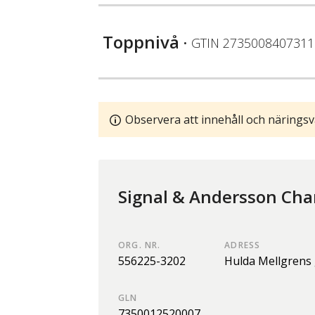
Toppnivå
• GTIN
2735008407311
Observera att innehåll och näringsv
Signal & Andersson Cha
ORG. NR.
ADRESS
556225-3202
Hulda Mellgrens 
GLN
7350012520007