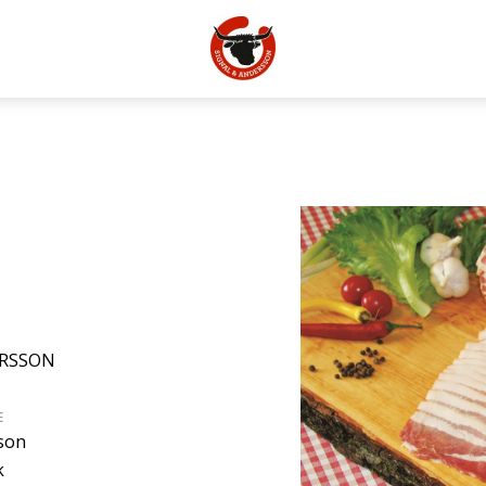
ERSSON
E
son
k