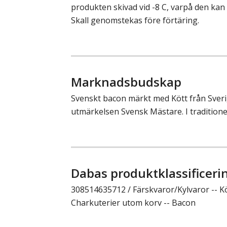
produkten skivad vid -8 C, varpå den kan 
Skall genomstekas före förtäring.
Marknadsbudskap
Svenskt bacon märkt med Kött från Sver
utmärkelsen Svensk Mästare. I traditionel
Dabas produktklassificeri
308514635712 / Färskvaror/Kylvaror -- K
Charkuterier utom korv -- Bacon