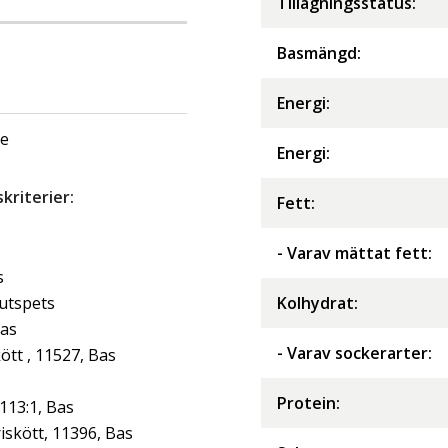
Tillagningsstatus:
Basmängd:
Energi
:
ge
Energi
:
riterier:
Fett
:
- Varav mättat fett
:
s
jutspets
Kolhydrat
:
Bas
- Varav sockerarter
:
tt , 11527, Bas
Protein
:
113:1, Bas
iskött, 11396, Bas