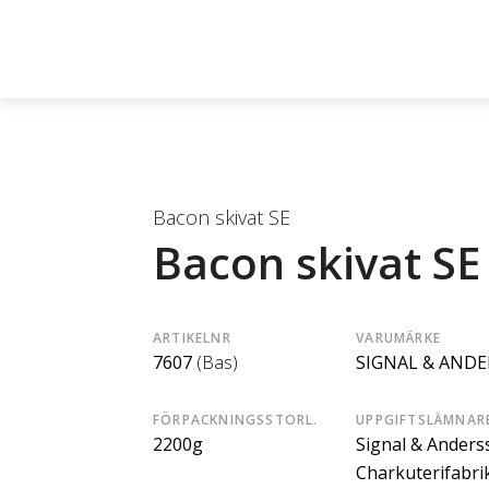
Bacon skivat SE
Bacon skivat SE
ARTIKELNR
VARUMÄRKE
7607
(Bas)
SIGNAL & AND
FÖRPACKNINGSSTORL.
UPPGIFTSLÄMNAR
2200g
Signal & Anders
Charkuterifabri