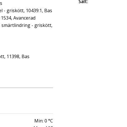
Salt
:
as
- griskött, 10439:1, Bas
 11534, Avancerad
märtlindring - griskött,
tt, 11398, Bas
Min:
0
°C