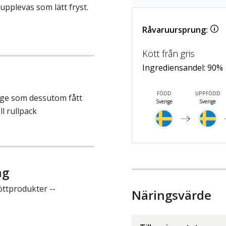
upplevas som lätt fryst.
Råvaruursprung:
Kött från gris
Ingrediensandel:
90
%
FÖDD
UPPFÖDD
ige som dessutom fått
Sverige
Sverige
l rullpack
ng
öttprodukter --
Näringsvärde