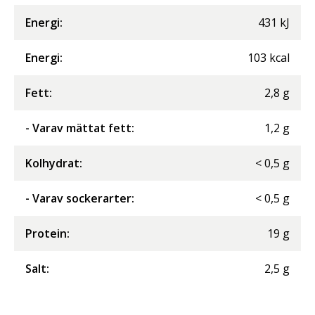
Energi
:
431
kJ
Energi
:
103
kcal
Fett
:
2,8
g
- Varav mättat fett
:
1,2
g
Kolhydrat
:
<
0,5
g
- Varav sockerarter
:
<
0,5
g
Protein
:
19
g
Salt
:
2,5
g