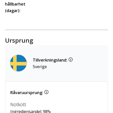
hållbarhet
(dagar):
Ursprung
Tillverkningsland:
Sverige
Råvaruursprung:
Nötkött
Ingrediensandel:
98
%