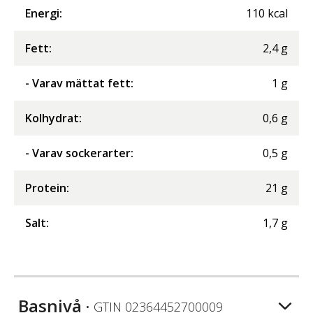
Energi
:
110
kcal
Fett
:
2,4
g
- Varav mättat fett
:
1
g
Kolhydrat
:
0,6
g
- Varav sockerarter
:
0,5
g
Protein
:
21
g
Salt
:
1,7
g
Basnivå
• GTIN
02364452700009