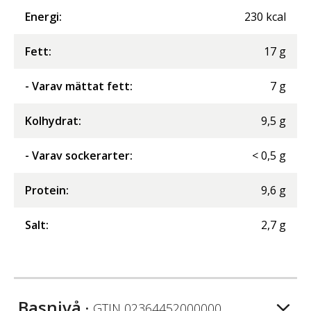
Energi
:
230
kcal
Fett
:
17
g
- Varav mättat fett
:
7
g
Kolhydrat
:
9,5
g
- Varav sockerarter
:
<
0,5
g
Protein
:
9,6
g
Salt
:
2,7
g
Basnivå
• GTIN
02364452000000