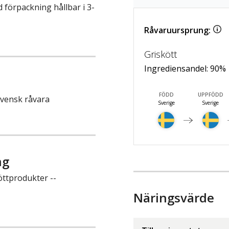
 förpackning hållbar i 3-
Råvaruursprung:
Griskött
Ingrediensandel:
90
%
FÖDD
UPPFÖDD
 svensk råvara
Sverige
Sverige
ng
öttprodukter --
Näringsvärde