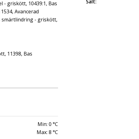
Salt
:
- griskött, 10439:1, Bas
 11534, Avancerad
märtlindring - griskött,
tt, 11398, Bas
Min:
0
°C
Max:
8
°C