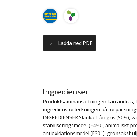
Ladda ned PDF
Ingredienser
Produktsammansättningen kan ändras, läs
ingrediensförteckningen på förpackning
INGREDIENSER:Skinka från gris (90%), vat
stabiliseringsmedel (E450), animaliskt pro
antioxidationsmedel (E301), grönsaksbulj