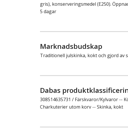
gris), konserveringsmedel (E250). Öppnad
5 dagar
Marknadsbudskap
Traditionell julskinka, kokt och gjord av
Dabas produktklassificeri
308514635731 / Färskvaror/Kylvaror -- K
Charkuterier utom korv -- Skinka, kokt