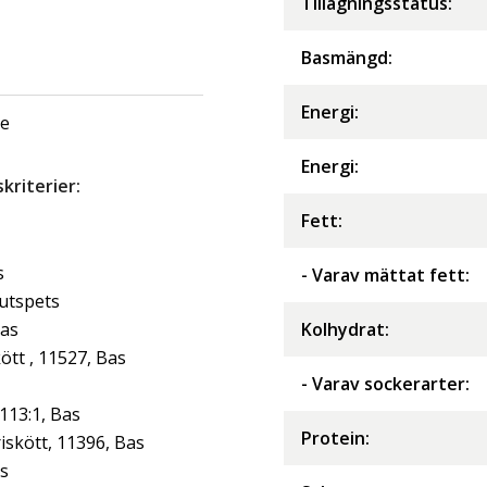
Tillagningsstatus:
Basmängd:
Energi
:
ge
Energi
:
riterier:
Fett
:
s
- Varav mättat fett
:
jutspets
Bas
Kolhydrat
:
tt , 11527, Bas
- Varav sockerarter
:
113:1, Bas
Protein
:
iskött, 11396, Bas
as