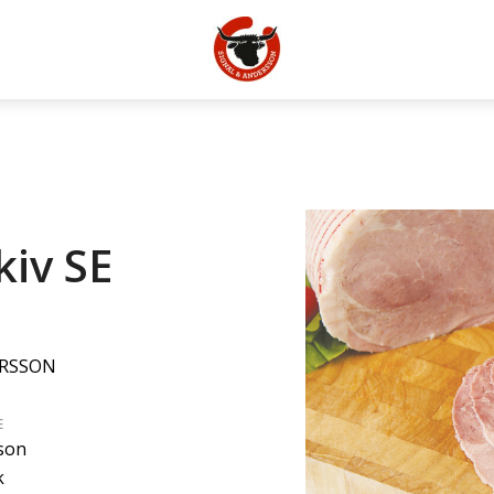
kiv SE
ERSSON
E
son
k