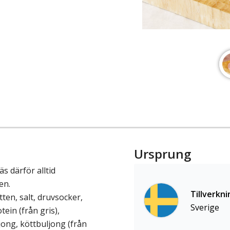
Ursprung
 därför alltid
en.
Tillverkni
ten, salt, druvsocker,
Sverige
tein (från gris),
ong, köttbuljong (från