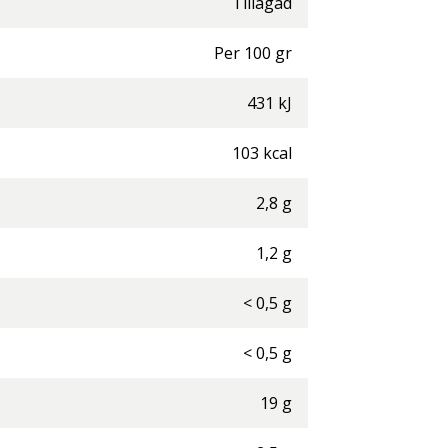
Tillagad
Per
100
gr
431
kJ
103
kcal
2,8
g
1,2
g
<
0,5
g
<
0,5
g
19
g