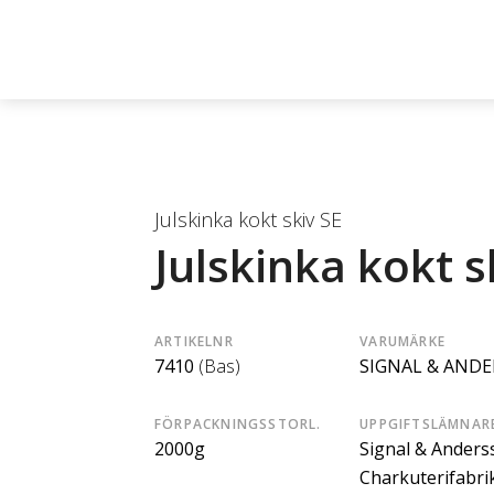
Julskinka kokt skiv SE
Julskinka kokt s
ARTIKELNR
VARUMÄRKE
7410
(Bas)
SIGNAL & AND
FÖRPACKNINGSSTORL.
UPPGIFTSLÄMNAR
2000g
Signal & Anders
Charkuterifabri