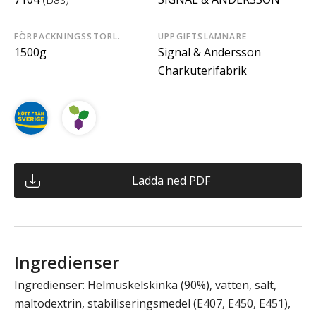
FÖRPACKNINGSSTORL.
UPPGIFTSLÄMNARE
1500g
Signal & Andersson
Charkuterifabrik
Ladda ned PDF
Ingredienser
Ingredienser: Helmuskelskinka (90%), vatten, salt,
maltodextrin, stabiliseringsmedel (E407, E450, E451),