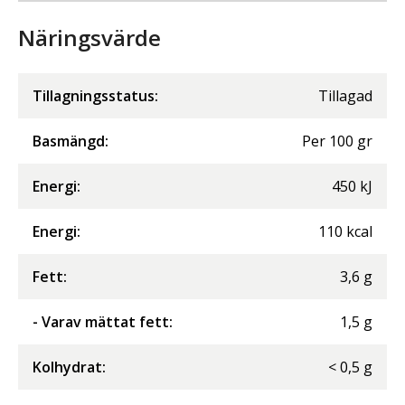
Näringsvärde
Tillagningsstatus:
Tillagad
Basmängd:
Per
100
gr
Energi
:
450
kJ
Energi
:
110
kcal
Fett
:
3,6
g
- Varav mättat fett
:
1,5
g
Kolhydrat
:
<
0,5
g