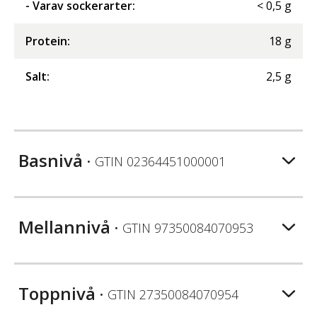
- Varav sockerarter
:
<
0,5
g
Protein
:
18
g
Salt
:
2,5
g
Basnivå
• GTIN
02364451000001
Mellannivå
• GTIN
97350084070953
Toppnivå
• GTIN
27350084070954