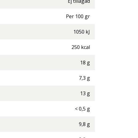
Ej tillagad
Per
100
gr
1050
kJ
250
kcal
18
g
7,3
g
13
g
<
0,5
g
9,8
g