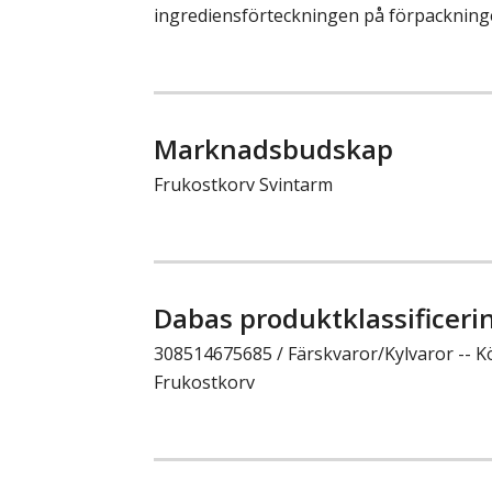
ingrediensförteckningen på förpackning
Marknadsbudskap
Frukostkorv Svintarm
Dabas produktklassificeri
308514675685 / Färskvaror/Kylvaror -- Kö
Frukostkorv