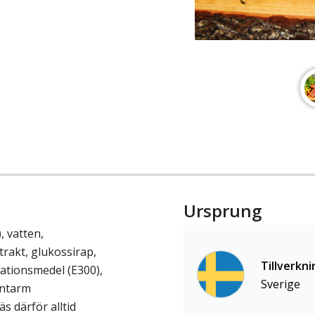
Ursprung
, vatten,
xtrakt, glukossirap,
Tillverkni
dationsmedel (E300),
Sverige
intarm
 därför alltid