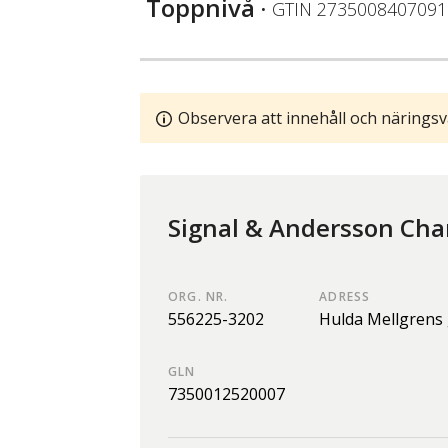
Toppnivå
• GTIN
2735008407091
Observera att innehåll och näringsv
Signal & Andersson Cha
ORG. NR.
ADRESS
556225-3202
Hulda Mellgrens 
GLN
7350012520007