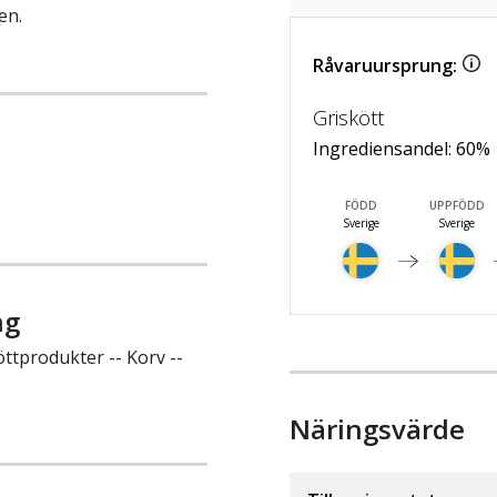
en.
Råvaruursprung:
Griskött
Ingrediensandel:
60
%
FÖDD
UPPFÖDD
Sverige
Sverige
ng
ttprodukter -- Korv --
Näringsvärde