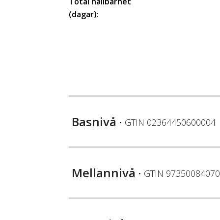
Total hållbarhet
(dagar):
Basnivå
• GTIN
02364450600004
Mellannivå
• GTIN
97350084070