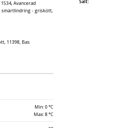
Salt
:
 11534, Avancerad
märtlindring - griskött,
tt, 11398, Bas
Min:
0
°C
Max:
8
°C