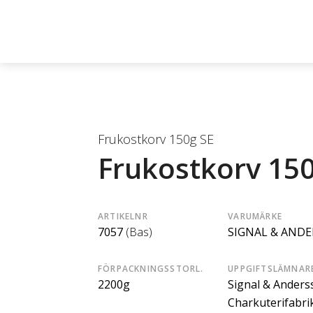
Frukostkorv 150g SE
Frukostkorv 150
ARTIKELNR
VARUMÄRKE
7057
(Bas)
SIGNAL & AND
FÖRPACKNINGSSTORL.
UPPGIFTSLÄMNAR
2200g
Signal & Anders
Charkuterifabri