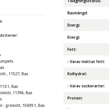
Tillagningsstatus:
Basmängd:
ge
Energi
:
riterier:
Energi
:
Fett
:
s
jutspets
- Varav mättat fett
:
Bas
tt , 11527, Bas
Kolhydrat
:
- Varav sockerarter
:
113:1, Bas
iskött, 11396, Bas
Protein
:
as
- griskött, 10439:1, Bas