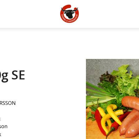
g SE
ERSSON
E
son
k