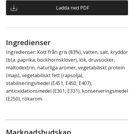
Ladda ned PDF
Ingredienser
Ingredienser: Kött från gris (83%), vatten, salt, kryddor
(bl.a. paprika, bockhornsklöver), lök, druvsocker,
maltodextrin, naturliga aromer, vegetabiliskt protein
(majs), vegetabiliskt fett (rapsolja),
stabiliseringsmedel (E451, E450, E407),
antioxidationsmedel (E301, E331), konserveringsmedel
(E250), rökarom.
Marknadsbudskap