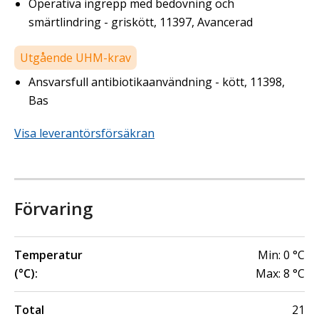
Operativa ingrepp med bedövning och
smärtlindring - griskött, 11397, Avancerad
Utgående UHM-krav
Ansvarsfull antibiotikaanvändning - kött, 11398,
Bas
Visa leverantörsförsäkran
Förvaring
Temperatur
Min:
0
°C
(°C):
Max:
8
°C
Total
21