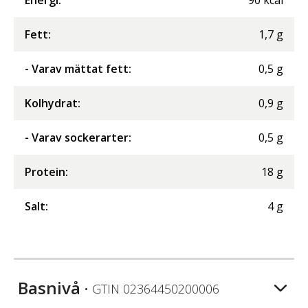
Fett
:
1,7
g
- Varav mättat fett
:
0,5
g
Kolhydrat
:
0,9
g
- Varav sockerarter
:
0,5
g
Protein
:
18
g
Salt
:
4
g
Basnivå
• GTIN
02364450200006