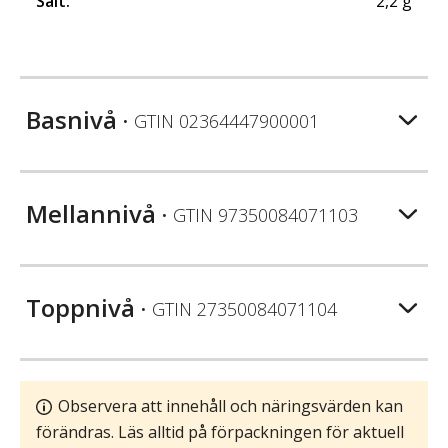
Salt
:
2,2
g
Basnivå
• GTIN
02364447900001
Mellannivå
• GTIN
97350084071103
Toppnivå
• GTIN
27350084071104
Observera att innehåll och näringsvärden kan
förändras. Läs alltid på förpackningen för aktuell