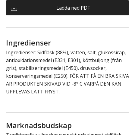
Ladda ned PDF
Ingredienser
Ingredienser: Sidfläsk (88%), vatten, salt, glukossirap,
antioxidationsmedel (E331, E301), köttbuljong (från
gris), stabiliseringsmedel (E450), druvsocker,
konserveringsmedel (E250). FÖR ATT FÅ EN BRA SKIVA
ÄR PRODUKTEN SKIVAD VID -8° C VARPÅ DEN KAN
UPPLEVAS LÄTT FRYST.
Marknadsbudskap
Traditionellt rullpackat svenskt och rimmat sidfläsk