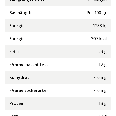
Basmängd:
Per
100
gr
Energi
:
1283
kJ
Energi
:
307
kcal
Fett
:
29
g
- Varav mättat fett
:
12
g
Kolhydrat
:
<
0,5
g
- Varav sockerarter
:
<
0,5
g
Protein
:
13
g