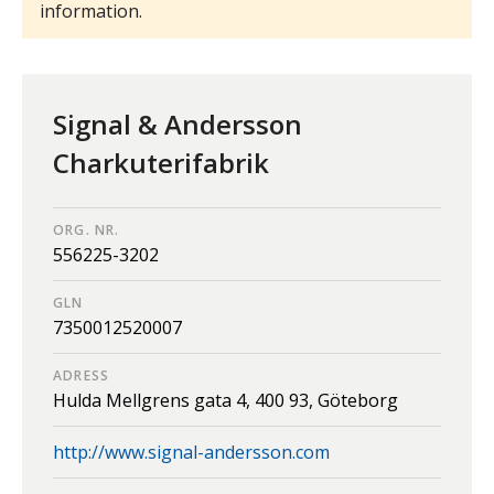
information.
Signal & Andersson
Charkuterifabrik
ORG. NR.
556225-3202
GLN
7350012520007
ADRESS
Hulda Mellgrens gata 4,
400 93,
Göteborg
http://www.signal-andersson.com