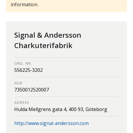
information.
Signal & Andersson
Charkuterifabrik
ORG. NR.
556225-3202
GLN
7350012520007
ADRESS
Hulda Mellgrens gata 4,
400 93,
Göteborg
http://www.signal-andersson.com