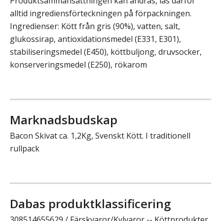
Produktsammansättningen kan ändras, läs därför
alltid ingrediensförteckningen på förpackningen.
Ingredienser: Kött från gris (90%), vatten, salt,
glukossirap, antioxidationsmedel (E331, E301),
stabiliseringsmedel (E450), köttbuljong, druvsocker,
konserveringsmedel (E250), rökarom
Marknadsbudskap
Bacon Skivat ca. 1,2Kg, Svenskt Kött. I traditionell
rullpack
Dabas produktklassificering
308514655629 / Färskvaror/Kylvaror -- Köttprodukter