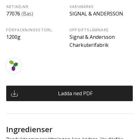
ARTIKELNR
VARUMÄRKE
77076
(Bas)
SIGNAL & ANDERSSON
FÖRPACKNINGSSTORL.
UPPGIFTSLÄMNARE
1200g
Signal & Andersson
Charkuterifabrik
Ladda ned PDF
Ingredienser