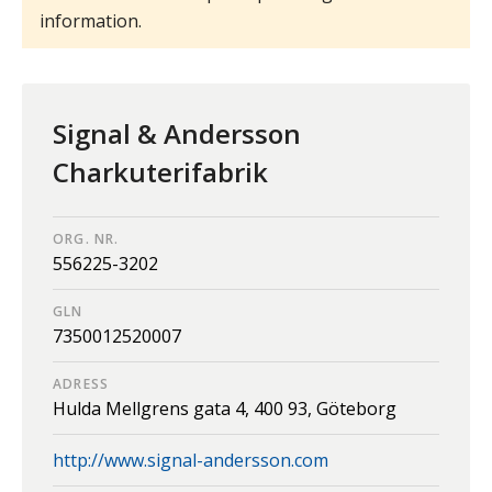
information.
Signal & Andersson
Charkuterifabrik
ORG. NR.
556225-3202
GLN
7350012520007
ADRESS
Hulda Mellgrens gata 4,
400 93,
Göteborg
http://www.signal-andersson.com