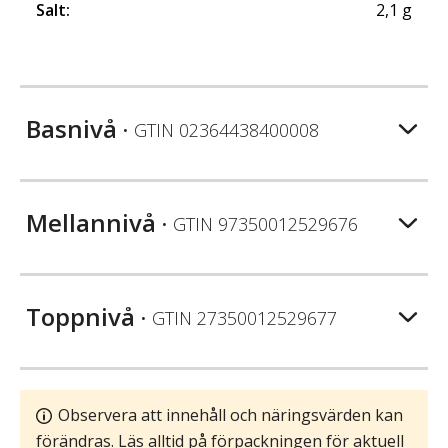
Salt
:
2,1
g
Basnivå
• GTIN
02364438400008
Mellannivå
• GTIN
97350012529676
Toppnivå
• GTIN
27350012529677
Observera att innehåll och näringsvärden kan
förändras. Läs alltid på förpackningen för aktuell