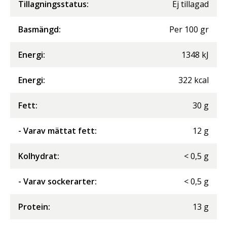
Tillagningsstatus:
Ej tillagad
Basmängd:
Per
100
gr
Energi
:
1348
kJ
Energi
:
322
kcal
Fett
:
30
g
- Varav mättat fett
:
12
g
Kolhydrat
:
<
0,5
g
- Varav sockerarter
:
<
0,5
g
Protein
:
13
g