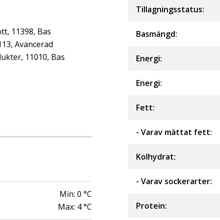
Tillagningsstatus:
tt, 11398, Bas
Basmängd:
113, Avancerad
ukter, 11010, Bas
Energi
:
Energi
:
Fett
:
- Varav mättat fett
:
Kolhydrat
:
- Varav sockerarter
:
Min:
0
°C
Protein
:
Max:
4
°C