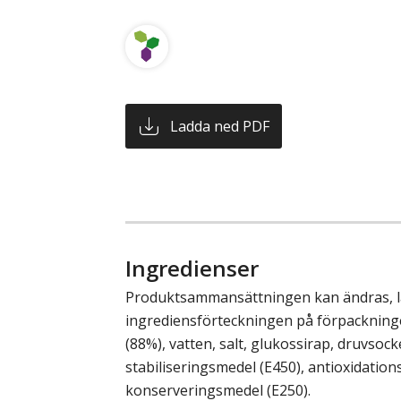
Ladda ned PDF
Ingredienser
Produktsammansättningen kan ändras, läs
ingrediensförteckningen på förpackninge
(88%), vatten, salt, glukossirap, druvsock
stabiliseringsmedel (E450), antioxidation
konserveringsmedel (E250).