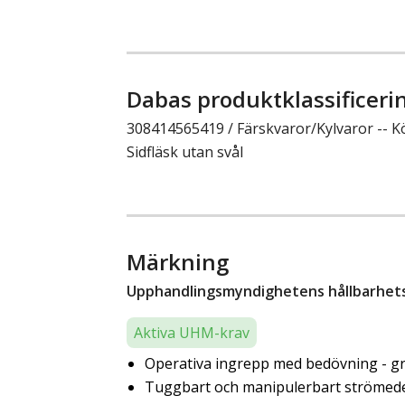
Dabas produktklassificeri
308414565419 / Färskvaror/Kylvaror -- Köt
Sidfläsk utan svål
Märkning
Upphandlingsmyndighetens hållbarhetsk
Aktiva UHM-krav
Operativa ingrepp med bedövning - gr
Tuggbart och manipulerbart strömedel 