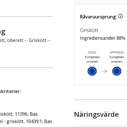
Råvaruursprung:
ng
Griskött
Ingrediensandel:
88
%
t, oberett -- Griskött --
FÖDD
UPPFÖDD
Europeiska
Europeiska
unionen
unionen
riterier:
Näringsvärde
iskött, 11396, Bas
- griskött, 10439:1, Bas