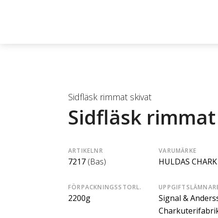
Sidfläsk rimmat skivat
Sidfläsk rimmat
ARTIKELNR
VARUMÄRKE
7217
(Bas)
HULDAS CHARK
FÖRPACKNINGSSTORL.
UPPGIFTSLÄMNAR
2200g
Signal & Anders
Charkuterifabri