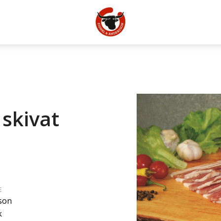
 skivat
E
son
k