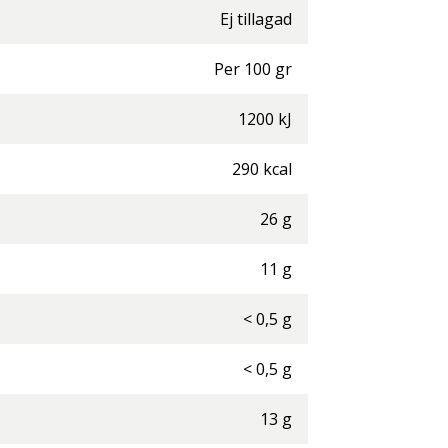
Ej tillagad
Per
100
gr
1200
kJ
290
kcal
26
g
11
g
<
0,5
g
<
0,5
g
13
g