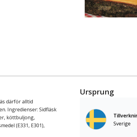
Ursprung
 därför alltid
n. Ingredienser: Sidfläsk
Tillverkni
er, köttbuljong,
Sverige
smedel (E331, E301),