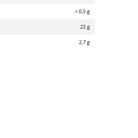
<
0,5
g
22
g
2,7
g