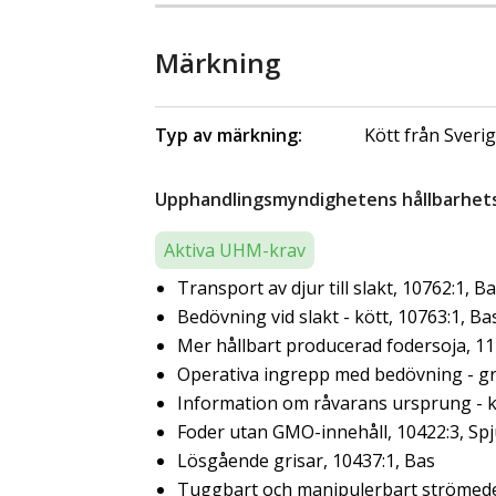
Märkning
Typ av märkning:
Kött från Sveri
Upphandlingsmyndighetens hållbarhetsk
Aktiva UHM-krav
Transport av djur till slakt, 10762:1, B
Bedövning vid slakt - kött, 10763:1, Ba
Mer hållbart producerad fodersoja, 11
Operativa ingrepp med bedövning - gr
Information om råvarans ursprung - kö
Foder utan GMO-innehåll, 10422:3, Sp
Lösgående grisar, 10437:1, Bas
Tuggbart och manipulerbart strömedel 