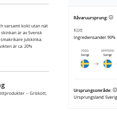
Råvaruursprung:
och varsamt kokt utan nät
Kött
å skinkan är av Svensk
Ingrediensandel:
90
%
 smakrikare julskinka.
vikten är ca. 20%
FÖDD
UPPFÖDD
Sverige
Sverige
ng
Ursprungsområde:
ttprodukter -- Griskött,
Ursprungsland: Sveri