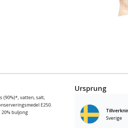
Ursprung
(90%)*, vatten, salt,
onserveringsmedel E250.
Tillverkni
a. 20% buljong
Sverige