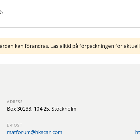
6
ärden kan förändras. Läs alltid på förpackningen för aktuell
ADRESS
Box 30233,
104 25,
Stockholm
E-POST
matforum@hkscan.com
ht