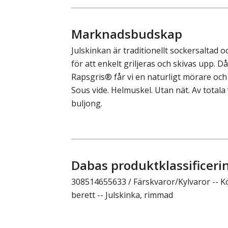
Marknadsbudskap
Julskinkan är traditionellt sockersaltad 
för att enkelt griljeras och skivas upp. D
Rapsgris® får vi en naturligt mörare och
Sous vide. Helmuskel. Utan nät. Av totala 
buljong.
Dabas produktklassificeri
308514655633 / Färskvaror/Kylvaror -- Kö
berett -- Julskinka, rimmad