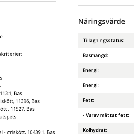
Näringsvärde
ge
Tillagningsstatus:
riterier:
Basmängd:
Energi
:
as
Energi
:
s
113:1, Bas
Fett
:
iskött, 11396, Bas
tt , 11527, Bas
- Varav mättat fett
:
jutspets
Kolhydrat
:
- griskött, 10439:1, Bas