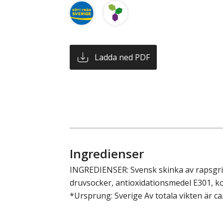
Ladda ned PDF
Ingredienser
INGREDIENSER: Svensk skinka av rapsgris 
druvsocker, antioxidationsmedel E301, k
*Ursprung: Sverige Av totala vikten är c