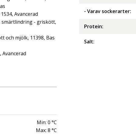
Bas
- Varav sockerarter
:
 11534, Avancerad
märtlindring - griskött,
Protein
:
tt och mjölk, 11398, Bas
Salt
:
2, Avancerad
Min:
0
°C
Max:
8
°C