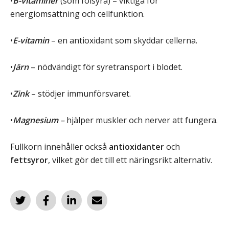
•
B-vitaminer
(som folsyra) – viktiga för
energiomsättning och cellfunktion.
•
E-vitamin
– en antioxidant som skyddar cellerna.
•
Järn
– nödvändigt för syretransport i blodet.
•
Zink
– stödjer immunförsvaret.
•
Magnesium
–
hjälper muskler och nerver att fungera.
Fullkorn innehåller också
antioxidanter
och
fettsyror
, vilket gör det till ett näringsrikt alternativ.