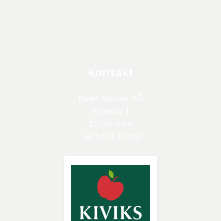
Kontakt
Kiviks Musteri AB
Äsperöd 1
277 35
Kivik
Tel:
0414-719 00