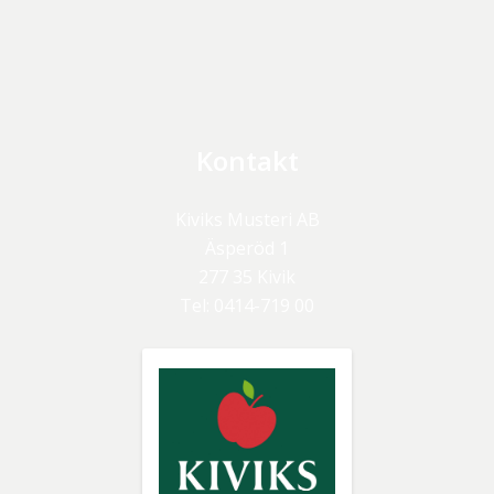
Kontakt
Kiviks Musteri AB
Äsperöd 1
277 35
Kivik
Tel:
0414-719 00