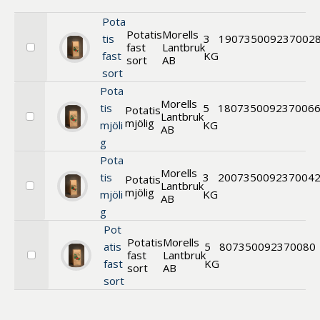
Benämning A-
Pota
Ö
Potatis
Morells
tis
3
19
0735009237002
fast
Lantbruk
Välj
Varumärken A-
fast
KG
sort
AB
Potatis
Ö
sort
fast
sort,
Pota
Artikelnummer
tvättad
Morells
tis
5
18
0735009237006
Potatis
Lantbruk
mjölig
Välj
mjöli
KG
GTIN
AB
Potatis
g
mjölig
Med bild först
sort,
Pota
tvättad
Morells
tis
3
20
0735009237004
Potatis
Lantbruk
mjölig
Välj
mjöli
KG
AB
Potatis
g
mjölig
sort,
Pot
tvättad
Potatis
Morells
atis
5
8
07350092370080
fast
Lantbruk
Välj
fast
KG
sort
AB
Potatis
sort
fast
sort,
tvättad