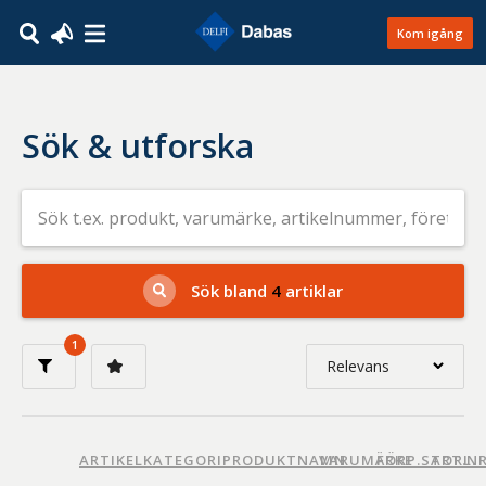
Kom igång
Sök & utforska
Sök
efter
livsmedel
på
t.ex.
produkt,
Sök bland
4
artiklar
varumärke,
artikelnummer,
företag
1
eller
Relevans
GTIN
Relevans
Nyaste
ARTIKELKATEGORI
PRODUKTNAMN
VARUMÄRKE
FÖRP.STORL.
ART.N