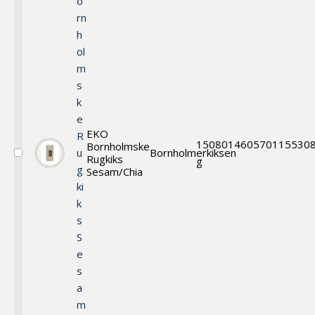
o
rn
h
ol
m
s
k
e
EKO
R
150
80146
0570115530
Bornholmske
u
Bornholmerkiksen
Rugkiks
Välj
g
g
Bornholmskex
Sesam/Chia
ki
k
s
S
e
s
a
m