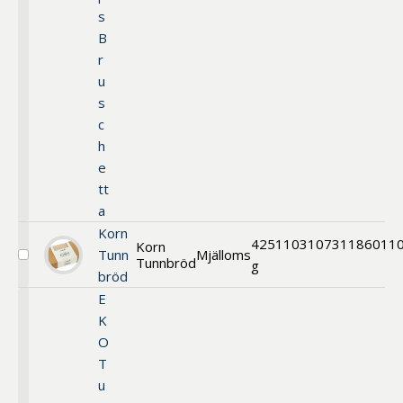
Bruschetta
s
B
r
u
s
c
h
e
tt
a
Korn
425
11031
0731186011
Korn
Tunn
Mjälloms
Tunnbröd
Välj
g
bröd
Korn
Tunnbröd
E
K
O
T
u