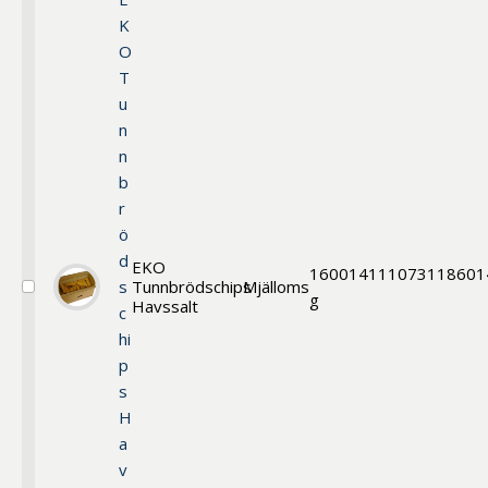
K
O
T
u
n
n
b
r
ö
d
EKO
1600
14111
073118601
s
Tunnbrödschips
Mjälloms
Välj
g
Havssalt
c
EKO
Tunnbrödschips
hi
Havssalt
p
s
H
a
v