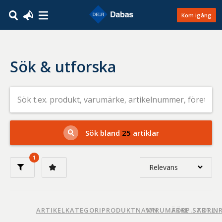
Kom igång
Sök & utforska
Sök
efter
livsmedel
på
t.ex.
produkt,
Sök bland
25
artiklar
varumärke,
artikelnummer,
företag
1
eller
Relevans
GTIN
Relevans
Nyaste
ARTIKELKATEGORI
PRODUKTNAMN
VARUMÄRKE
FÖRP.STORL.
ART.N