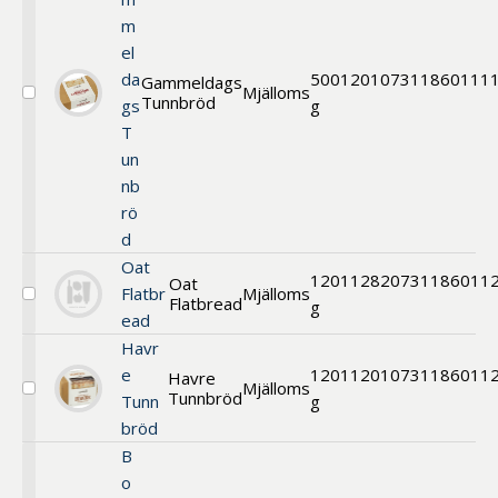
m
el
da
500
1201
07311860111
Gammeldags
Mjälloms
Tunnbröd
Välj
gs
g
Gammeldags
T
Tunnbröd
un
nb
rö
d
Oat
120
11282
0731186011
Oat
Flatbr
Mjälloms
Flatbread
Välj
g
ead
Hårt
Tunnbröd
Havr
e
120
11201
0731186011
Havre
Mjälloms
Tunnbröd
Välj
Tunn
g
Hårt
bröd
Tunnbröd
B
o