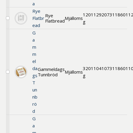
a
Rye
120
11292
0731186011
Rye
Flatbr
Mjälloms
Flatbread
Välj
g
ead
Hårt
Tunnbröd
G
a
m
m
el
da
320
11041
0731186011
Gammeldags
Mjälloms
Tunnbröd
Välj
gs
g
Gammeldags
T
Tunnbröd
un
nb
rö
d
G
a
m