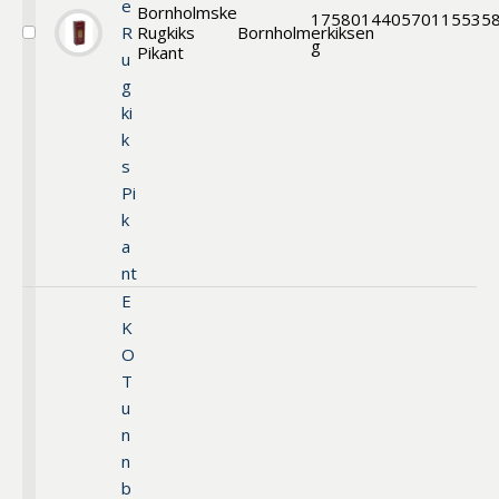
e
Bornholmske
175
80144
0570115535
R
Rugkiks
Bornholmerkiksen
Välj
g
Pikant
u
Bornholmskex
g
ki
k
s
Pi
k
a
nt
E
K
O
T
u
n
n
b