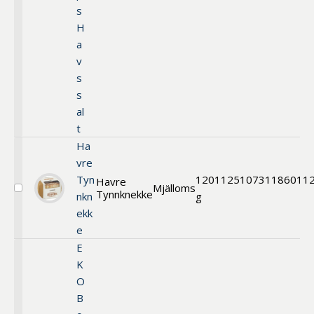
s
H
a
v
s
s
al
t
Ha
vre
Tyn
120
11251
0731186011
Havre
Mjälloms
Tynnknekke
Välj
nkn
g
Havre
ekk
Tynnknekke
e
E
K
O
B