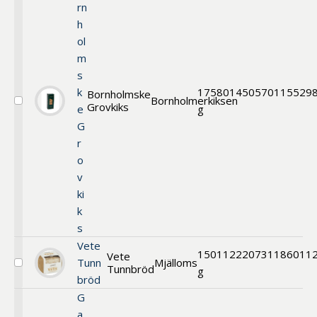
rn
h
ol
m
s
k
175
80145
0570115529
Bornholmske
Bornholmerkiksen
Grovkiks
Välj
e
g
Bornholmskex
G
r
o
v
ki
k
s
Vete
150
11222
0731186011
Vete
Tunn
Mjälloms
Tunnbröd
Välj
g
bröd
Vete
Tunnbröd
G
a