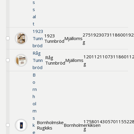
s
s
al
t
1923
275
1923
073118600192
1923
Tunn
Mjälloms
Tunnbröd
Välj
g
bröd
Hårt
Tunnbröd
Råg
1923
120
11211
0731186011
Råg
Tunn
Mjälloms
Tunnbröd
Välj
g
bröd
Råg
Tunnbröd
B
o
rn
h
ol
m
s
175
80143
0570115522
Bornholmske
k
Bornholmerkiksen
Rugkiks
Välj
g
e
Bornholmskex