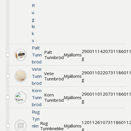
R
u
g
ki
k
s
Palt
2900
11142
073118601
Palt
Tunn
Mjälloms
Tunnbröd
Välj
g
bröd
Palt
Tunnbröd
Vete
2900
11022
073118601
Vete
Tunn
Mjälloms
Tunnbröd
Välj
g
bröd
Vete
Tunnbröd
Korn
2900
11012
073118601
Korn
Tunn
Mjälloms
Tunnbröd
Välj
g
bröd
Korn
Tunnbröd
Rug
Tyn
120
11261
0731186011
Rug
nkn
Mjälloms
Tynnknekke
Välj
g