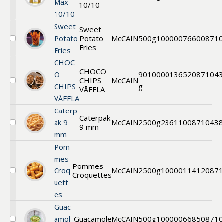
Max
10/10
SureCrisp
10/10
Max
10/10
Sweet
Sweet
Potato
Potato
McCAIN
500g
1000007660
0871
Välj
Fries
Fries
Sweet
Potato
CHOC
Fries
CHOCO
O
90
1000013652
087104
CHIPS
McCAIN
Välj
CHIPS
g
VÅFFLA
CHOCO
VÅFFLA
CHIPS
VÅFFLA
Caterp
Caterpak
ak 9
McCAIN
2500g
236110
0871043
9 mm
Välj
mm
Caterpak
9
Pom
mm
mes
Pommes
Croq
McCAIN
2500g
1000011412
087
Croquettes
Välj
uett
Pommes
Croquettes
es
Guac
amol
Guacamole
McCAIN
500g
1000006685
0871