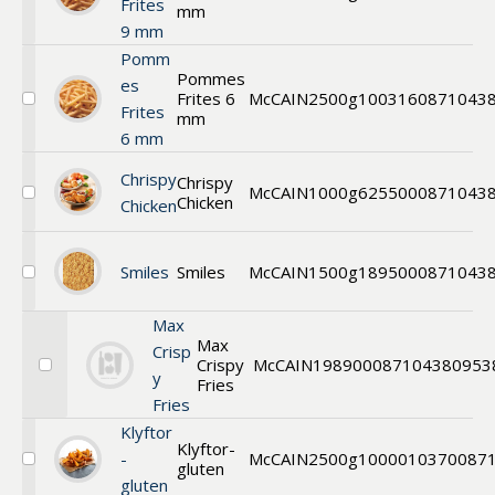
Frites
mm
Pommes
9 mm
Frites
9
Pomm
mm
Pommes
es
Frites 6
McCAIN
2500g
100316
0871043
Välj
Frites
mm
Pommes
6 mm
Frites
6
Chrispy
Chrispy
mm
McCAIN
1000g
625500
0871043
Chicken
Välj
Chicken
Crispy
Chicken
Wings
Smiles
Smiles
McCAIN
1500g
189500
0871043
Välj
Smiles
Max
Max
Crisp
Crispy
McCAIN
198900
087104380953
Välj
y
Fries
Max
Fries
Crispy
Fries
Klyftor
Klyftor-
-
McCAIN
2500g
1000010370
087
gluten
Välj
gluten
Spicy