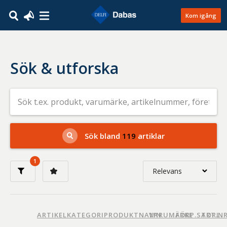
Kom igång
Sök & utforska
Sök
efter
livsmedel
på
t.ex.
produkt,
Sök bland
119
artiklar
varumärke,
artikelnummer,
företag
1
eller
Relevans
GTIN
Relevans
Nyaste
ARTIKELKATEGORI
PRODUKTNAMN
VARUMÄRKE
FÖRP.STORL.
ART.N