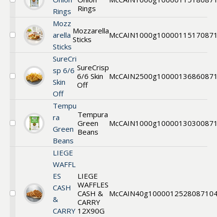
Välj
Rings
Rings
Mini
Crispy
Mozz
Onion
Mozzarella
arella
McCAIN
1000g
1000011517
087
Rings
Sticks
Välj
Sticks
Beer
Battered
SureCri
Mozzarella
SureCrisp
sp 6/6
Sticks
6/6 Skin
McCAIN
2500g
1000013686
087
Välj
Skin
Off
SureCrisp
Off
6/6
Skin
Tempu
Off
Tempura
ra
Green
McCAIN
1000g
1000013030
087
Välj
Green
Beans
Appetizers
Beans
LIEGE
WAFFL
ES
LIEGE
WAFFLES
CASH
CASH &
McCAIN
40g
1000012528
08710
Välj
&
CARRY
LIEGE
CARRY
12X90G
WAFFLES