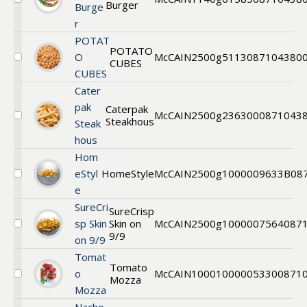
Burger
Välj
Burge
Vegetable
r
Burger
POTAT
POTATO
O
McCAIN
2500g
5113
087104380
CUBES
Välj
CUBES
MCCAIN
POTATO
Cater
CUBES
pak
Caterpak
McCAIN
2500g
236300
0871043
Steakhous
Välj
Steak
Caterpak
hous
Steakhouse
frites
Hom
10x18
eStyl
HomeStyle
McCAIN
2500g
1000009633B
08
mm
Välj
e
SureCrisp
HomeStyle
SureCri
SureCrisp
sp Skin
Skin on
McCAIN
2500g
1000007564
087
Välj
9/9
on 9/9
SureCrisp
Skin
Tomat
on
Tomato
o
McCAIN
1000
1000005330
0871
9/9
Mozza
Välj
Mozza
Tomato
Mozzarella