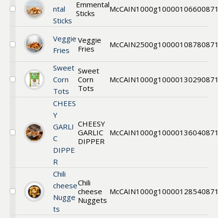
Emmental
ntal
McCAIN
1000g
1000010660
087
Sticks
Välj
Sticks
Crispy
Emmental
Sticks
Veggie
Veggie
McCAIN
2500g
1000010878
087
Fries
Välj
Fries
Veggie
Fries
Sweet
Sweet
9mm
Corn
Corn
McCAIN
1000g
1000013029
087
Välj
Tots
Tots
Appetizers
CHEES
Y
CHEESY
GARLI
GARLIC
McCAIN
1000g
1000013604
087
Välj
C
DIPPER
CHEESY
DIPPE
GARLIC
R
DIPPER
Chili
Chili
cheese
cheese
McCAIN
1000g
1000012854
087
Välj
Nugge
Nuggets
Chili
ts
cheese