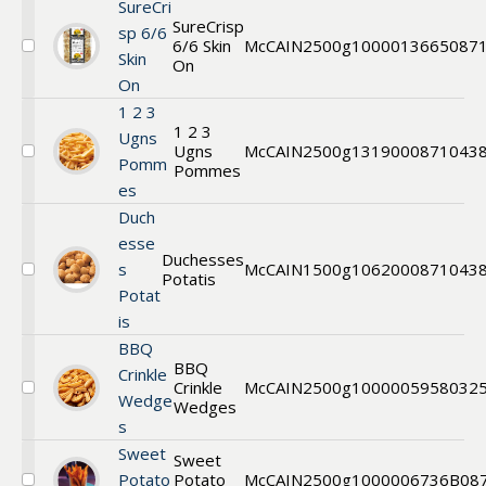
Nuggets
SureCri
SureCrisp
sp 6/6
6/6 Skin
McCAIN
2500g
1000013665
087
Välj
Skin
On
SureCrisp
On
6/6
Skin
1 2 3
On
1 2 3
Ugns
Ugns
McCAIN
2500g
131900
0871043
Välj
Pomm
Pommes
1.2.3
es
Frites
11/11
Duch
esse
Duchesses
s
McCAIN
1500g
106200
0871043
Potatis
Välj
Potat
Duchesses
Potatisrosor
is
BBQ
BBQ
Crinkle
Crinkle
McCAIN
2500g
1000005958
032
Välj
Wedge
Wedges
BBQ
s
Crinkle
Wedges
Sweet
Sweet
Potato
Potato
McCAIN
2500g
1000006736B
08