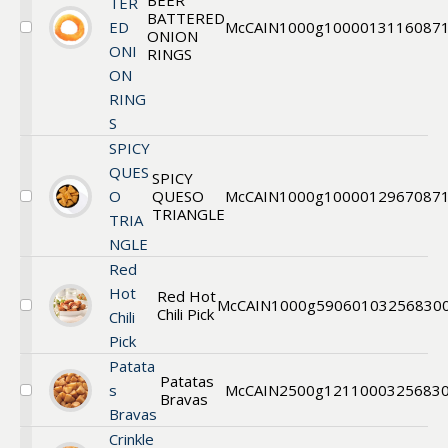
BEER
TER
BATTERED
ED
McCAIN
1000g
1000013116
087
ONION
Välj
ONI
BEER
RINGS
BATTERED
ON
ONION
RING
RINGS
THICK
S
CUT
SPICY
QUES
SPICY
O
QUESO
McCAIN
1000g
1000012967
087
Välj
TRIANGLE
TRIA
SPICY
QUESO
NGLE
TRIANGLE
Red
6X1KG
Hot
Red Hot
McCAIN
1000g
590601
03256830
Chili Pick
Välj
Chili
Red
Pick
Hot
Chili
Patata
Patatas
Pickers
s
McCAIN
2500g
121100
0325683
Bravas
Välj
Bravas
Patatas
Bravas
Crinkle