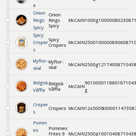
Välj
e
Guacamole
Onion
Onion
Rings
Rings
McCAIN
1000g
1000008023
087
Välj
Spicy
Spicy
Spicy
Onion
Spicy
Rings
Spicy
Crisper
McCAIN
2500
1000008906
0871
Crispers
Välj
s
Spicy
Crispers
klyftor-
klyftor-
McCAIN
2500g
121740
0871043
skal
Välj
skal
Potatisklyftor
utan
Belgisk
90
1000011860
187104
skal
Belgisk
McCAIN
Våffla
Välj
Våffla
g
Oval
Belgisk
Crisper
våffla
Crispers
McCAIN
12x500G
1000011473
08
Välj
s
Crispers
Pomm
Pommes
es
Frites 9
McCAIN
2500g
100104
0871043
Välj