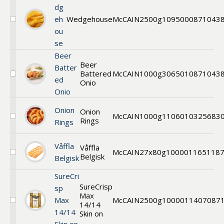
dg
eh
Wedgehouse
McCAIN
2500g
109500
0871043
Välj
ou
Wedgehouse
se
Beer
Beer
Batter
Battered
McCAIN
1000g
306501
0871043
Välj
ed
Onio
Beer
Onio
Battered
Onion
Onion
Onion
Rings
McCAIN
1000g
110601
0325683
Rings
Välj
Rings
Onion
Rings
Våffla
Våffla
McCAIN
27x80g
1000011651
18
Belgisk
Välj
Belgisk
Klassisk
Belgisk
SureCri
Våffla
SureCrisp
sp
27x80g
Max
Max
McCAIN
2500g
1000011407
087
14/14
Välj
14/14
SureCrisp
Skin on
Max