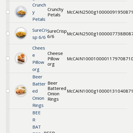
Wedges
Crunch
without
Crunchy
y
McCAIN
2500g
1000009195
087
gluten
Petals
Välj
Petals
Crunchy
Petals
SureCri
SureCrisp
McCAIN
2500g
1000007738B
08
6/6
Välj
sp 6/6
SureCrisp
6/6
Chees
Cheese
e
Pillow
McCAIN
1000
1000011797
0871
Välj
Pillow
org
Cheese
org
pillow
Beer
Beer
Batter
Battered
ed
McCAIN
1000g
1000013104
087
Onion
Välj
Onion
Beer
Rings
Battered
Rings
Thin
BEE
Cut
Onion
R
Rings
BAT