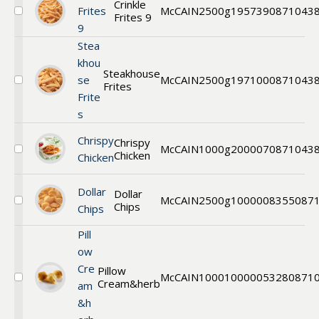
Crinkle
Frites
McCAIN
2500g
195739
0871043
Frites 9
Välj
9
Crinkle
Frites
Stea
9
khou
mm
Steakhouse
se
McCAIN
2500g
197100
0871043
Frites
Välj
Frite
Steakhouse
Frites
s
10*18
mm
Chrispy
Chrispy
McCAIN
1000g
200007
0871043
Chicken
Välj
Chicken
Crispy
Chicken
Dollar
Fillets
Dollar
McCAIN
2500g
1000008355
087
Chips
Välj
Chips
Dollar
Chips
Pill
ow
Cre
Pillow
McCAIN
1000
1000005328
0871
Cream&herb
Välj
am
Cheese
&h
Pillow
Cream