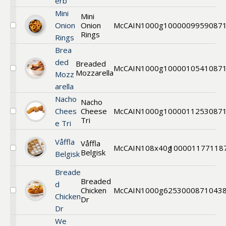
erb
C&H
Mini
Mini
Onion
Onion
McCAIN
1000g
1000009959
087
Välj
Rings
Rings
Mini
Crispy
Brea
Onion
ded
Breaded
Rings
McCAIN
1000g
1000010541
087
Mozzarella
Välj
Mozz
Breaded
arella
Mozzarella
Sticks
Nacho
Nacho
Chees
Cheese
McCAIN
1000g
1000011253
087
Välj
Tri
e Tri
Nacho
Cheese
Triangle
Våffla
Våffla
McCAIN
108x40g
1000011771
18
Belgisk
Välj
Belgisk
Klassisk
Belgisk
Breade
minivåffla
Breaded
d
108x40g
Chicken
McCAIN
1000g
625300
0871043
Välj
Chicken
Dr
Chicken
Dr
Drips
Breaded
We