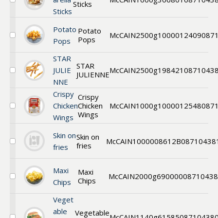
Sticks
Välj
Sticks
Beer
Battered
Mozzarella
Potato
Potato
McCAIN
2500g
1000012409
087
Sticks
Pops
Välj
Pops
Potato
Pops
STAR
STAR
JULIE
McCAIN
2500g
198421
0871043
JULIENNE
Välj
NNE
Star
Julienne
Crispy
Crispy
6mm
Chicken
Chicken
McCAIN
1000g
1000012548
087
Välj
Wings
Wings
Crispy
Chicken
Wings
Skin on
Skin on
McCAIN
1000008612B
08710438
fries
Välj
fries
Skin
on
Maxi
fries
Maxi
McCAIN
2000g
690000
0871043
Chips
Välj
Chips
Maxi
Chips
Veget
able
Vegetable
McCAIN
1140g
61585
08710438