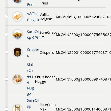
Välj
Fries
Fries
Sweet
Potato
Fries
Våffla
Våffla
McCAIN
80g
1000005424
08710
Belgisk
Välj
Belgisk
Belgiska
Våfflor
SureCri
80
SureCrisp
McCAIN
2500g
1000007565B
08
g
9/9
Välj
sp 9/9
SureCrisp
9/9
Crisper
Crispers
McCAIN
2500
1000009774
0871
Välj
s
Crispers
Chili
/Ch
ees
Chili/Cheese
McCAIN
1000g
1000009974
087
Nugge
Välj
e
Chili
Nug
Cheese
ge
Nuggets
SureCri
SureCrisp
sp
Max
McCAIN
2500g
1000011406
087
Välj