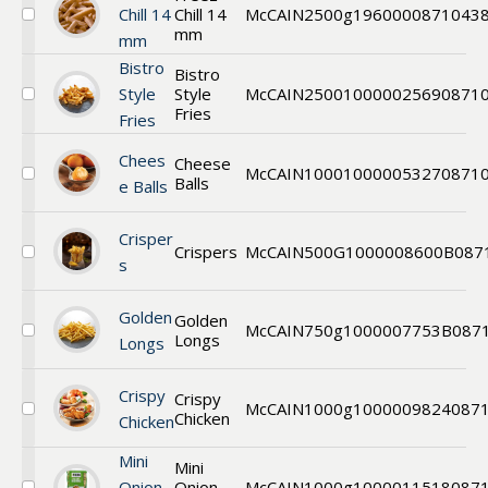
Chill 14
Chill 14
McCAIN
2500g
196000
0871043
Välj
mm
mm
Freez
Chill
Bistro
Bistro
14
Style
Style
McCAIN
2500
1000002569
0871
mm
Välj
Fries
Fries
Bistro
Styles
Fries
Chees
Cheese
McCAIN
1000
1000005327
0871
Balls
Välj
e Balls
Cheese
Balls
Crisper
Crispers
McCAIN
500G
1000008600B
087
Välj
s
Crispers
Golden
Golden
McCAIN
750g
1000007753B
087
Longs
Välj
Longs
Golden
Longs
Crispy
Crispy
McCAIN
1000g
1000009824
087
Chicken
Välj
Chicken
Crispy
chicken
Mini
Mini
wings
Onion
Onion
McCAIN
1000g
1000011518
087