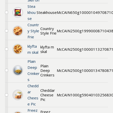
Skin on
14/14
Stea
Skin
on
khou
Steakhouse
McCAIN
650g
1000010497
0871
Välj
se
Steakhouse
fries
Countr
Country
y Style
McCAIN
2500g
199900
0871043
Style Frie
Välj
Frie
Country
Style
Fries
klyfta
klyfta m
McCAIN
2500g
1000011327
087
11
skal
Välj
m skal
mm
Pommes
Wedges
Plain
med
Plain
Deep
skal
Deep
McCAIN
2500g
1000013478
087
Välj
Crinker
Crinkers
Plain
s
Deep
Crinkers
Chedd
Cheddar
ar
Cheese
McCAIN
1000g
590401
0325683
Välj
Chees
Pic
Cheddar
e Pic
Cheese
Pickers
Freez
Freez