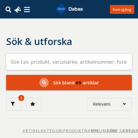
Kom igång
Sök & utforska
Sök
efter
livsmedel
på
t.ex.
produkt,
Sök bland
69
artiklar
varumärke,
artikelnummer,
företag
1
eller
Relevans
GTIN
Relevans
Nyaste
ARTIKELKATEGORI
PRODUKTNAMN
VARUMÄRKE
FÖRP.STORL.
ART.N