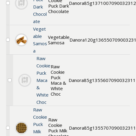
Cookie
Danora
85g
13710
07090032312
Puck Dark
Välj
Dark
Cookie
Chocolate
Chocol
ate
Veget
able
Vegetable
Danora
120g
13655
070900323
Samosa
Välj
Samos
Samosa
a
Raw
Cookie
Raw
Cookie
Puck
Puck
Maca
Danora
85g
13556
07090032311
Maca &
Välj
&
Raw
White
Cookie
Choc
White
Puck
Choc
Maca
&
Raw
White
Cookie
Choc
Raw
Puck
Cookie
Danora
85g
13557
0709003231
Puck Milk
Välj
Milk
Raw