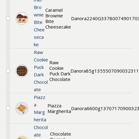
Bro
Caramel
wnie
Brownie
Danora
2240G
3378
007490170
Bite
Välj
Bite
Cake
Cheesecake
Chee
seca
ke
Raw
Cookie
Raw
Puck
Cookie
Danora
85g
13555
07090032311
Puck Dark
Välj
Dark
Raw
Chocolate
Chocol
Cookie
ate
Puck
Dark
Piazz
Chocolate
a
Piazza
Danora
6600g
13707
17090032
Margherita
Välj
Marg
Pizza
herita
Chocol
Chocolate
ate