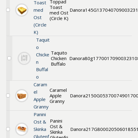
Toppad
Toast
Toast
med
Danora
145G
13704
070900323
med Ost
Välj
Ost
Toast
(Circle K)
(Circle
K)
Taquit
o
Taquito
Chicke
Chicken
Danora
80g
17700
17090032310
Välj
n
Buffalo
Taquito
Buffal
o
Caram
Caramel
el
Apple
Danora
2150G
0537
007490170
Välj
Apple
Granny
Kaka
Granny
/
Tårta
Panini
Panini
Ost &
Ost &
Skinka
Danora
217G
80002
050601855
Skinka
Välj
Glutenf
Panini
Glutenfri