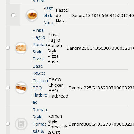
& Ost
Skinka
Past
&
Pastel
Ost
el de
de
Danora
13481
0560315201240
Välj
Nata
Nata
Pastel
de
Pinsa
Nata
Pinsa
Taglio
Taglio
Roman
Roman
Danora
250G
13563
0709003231
Style
Välj
Style
Pinsa
Pizza
Pizza
Taglio
Base
Base
Roman
Style
D&CO
Pizza
D&CO
Chicken
Base
Chicken
BBQ
Danora
225G
13629
070900323
BBQ
Välj
Flatbre
Flatbread
Flatbread
ad
Roman
Roman
Style
Style
Tomat
Danora
800G
13327
070900323
Tomatsås
Välj
sås &
Pizzabotten
& Ost