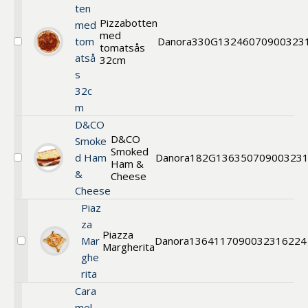
ten
Pizzabotten
med
med
tom
Danora
330G
13246
070900323
tomatsås
Välj
atså
Pizzabotten
32cm
med
s
tomatsås
32c
32cm
m
D&CO
D&CO
Smoke
Smoked
d Ham
Danora
182G
13635
070900323
Ham &
Välj
&
Sourdough
Cheese
Toastie
Cheese
Piaz
za
Piazza
Mar
Danora
13641
17090032316224
Margherita
Välj
ghe
Piazza
rita
Cara
mel