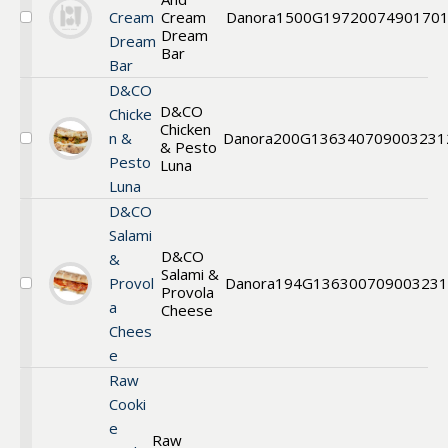
Cream
Cream
Danora
1500G
1972
007490170
Välj
Dream
Dream
Cookies
Bar
And
Bar
Cream
D&CO
Dream
D&CO
Bar
Chicke
Chicken
n &
Danora
200G
13634
0709003231
& Pesto
Välj
Pesto
Luna
Luna
Luna
D&CO
Salami
D&CO
&
Salami &
Provol
Danora
194G
13630
070900323
Provola
Välj
a
Flatbread
Cheese
Chees
e
Raw
Cooki
e
Raw