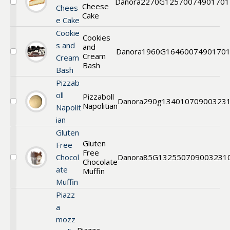
Danora
2270G
1257
0074901701
Cheese
Välj
Chees
Creme
Cake
e Cake
Brulee
Cheese
Cookie
Cookies
Cake
s and
and
Danora
1960G
1646
007490170
Cream
Välj
Cream
Cookies
Bash
Bash
and
Cream
Pizzab
Bash
oll
Pizzaboll
Danora
290g
13401
070900323
Napolitian
Välj
Napolit
Pizzaboll
ian
Napolitian
Gluten
Gluten
Free
Free
Chocol
Danora
85G
13255
0709003231
Chocolate
Välj
ate
Glutenfri
Muffin
Muffin
Piazz
a
mozz