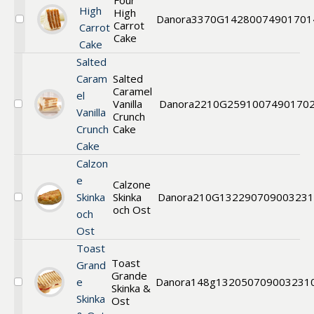
Four
Pie
High
High
Danora
3370G
1428
0074901701
Carrot
Välj
Carrot
Four
Cake
Cake
High
Carrot
Salted
Cake
Caram
Salted
Caramel
el
Vanilla
Danora
2210G
2591
007490170
Välj
Vanilla
Crunch
Salted
Crunch
Cake
Caramel
Cake
Vanilla
Crunch
Calzon
Cake
e
Calzone
Skinka
Skinka
Danora
210G
13229
070900323
Välj
och Ost
och
Calzone
Skinka
Ost
och
Toast
Ost
Toast
Grand
Grande
e
Danora
148g
13205
0709003231
Skinka &
Välj
Skinka
Toast
Ost
Grande