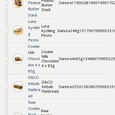
Peanut
Peanut
Danora
1190G
2819
007490170
Butter
Välj
Butter
Stack
Stack
Stack
Luna
Luna
Kycklin
Kyckling
Danora
248g
13170
0709003231
Välj
g
Pesto
Luna
Pesto
Kyckling
Pesto
Cookie
Cookie
Milk
Milk
Chocol
Danora
4x85g
13488
07090032
Chocolate
Välj
ate 4 x
Cookie
4 x 85g
Milk
85g
Chocolate
D&CO
D&CO
Kebab
Kebab
Danora
235G
13628
070900323
Välj
Flatbre
Flatbread
Flatbread
ad
Raw
Cookie
Raw
Puck