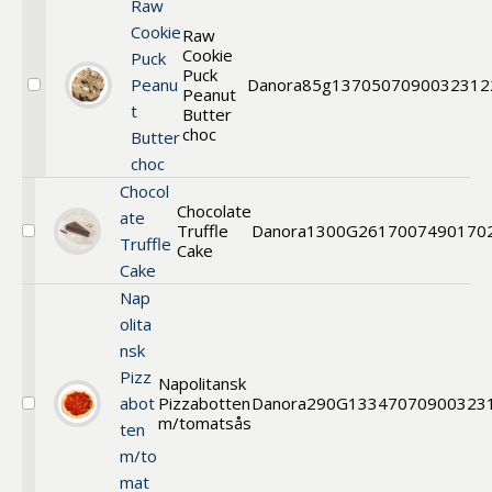
Raw
Cookie
Raw
Cookie
Puck
Puck
Peanu
Danora
85g
13705
07090032312
Peanut
Välj
t
Cookie
Butter
choc
Butter
choc
Chocol
Chocolate
ate
Truffle
Danora
1300G
2617
007490170
Välj
Truffle
Cake
Cake
Cake
Nap
olita
nsk
Pizz
Napolitansk
abot
Pizzabotten
Danora
290G
13347
070900323
Välj
m/tomatsås
ten
Napolitansk
Pizzabotten
m/to
m/tomatsås
mat