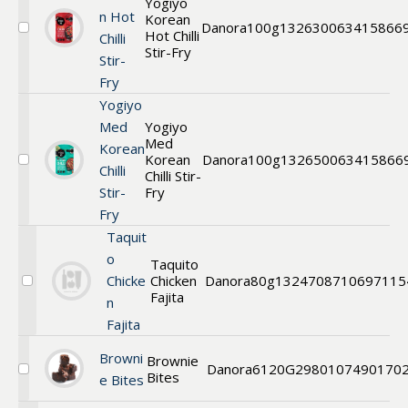
Yogiyo
n Hot
Korean
Danora
100g
13263
0063415866
Hot Chilli
Välj
Chilli
Yogiyo
Stir-Fry
Stir-
Korean
Fry
Hot
Chilli
Yogiyo
Stir-
Med
Yogiyo
Fry
Med
Korean
Korean
Danora
100g
13265
0063415866
Välj
Chilli
Chilli Stir-
Yogiyo
Stir-
Fry
Med
Fry
Korean
Chilli
Taquit
Stir-
o
Fry
Taquito
Chicke
Chicken
Danora
80g
13247
08710697115
Välj
Fajita
n
Taquito
Fajita
Browni
Brownie
Danora
6120G
2980
107490170
Bites
Välj
e Bites
Cakes