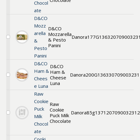
Chocolate
Chocol
Cookie
ate
Puck
Milk
D&CO
Chocolate
Mozz
D&CO
arella
Mozzarella
Danora
177G
13632
070900323
& Pesto
Välj
&
Panini
Panini
Pesto
Panini
D&CO
D&CO
Ham &
Ham &
Danora
200G
13633
0709003231
Cheese
Välj
Chees
Luna
Luna
e Luna
Raw
Cookie
Raw
Puck
Cookie
Danora
85g
13712
0709003231
Puck Milk
Välj
Milk
Cookie
Chocolate
Chocol
ate
Cooki