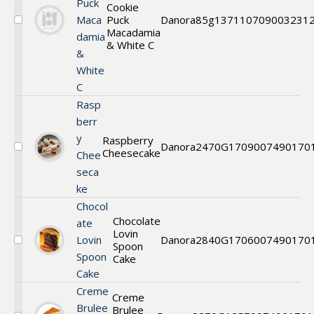
Puck
Cookie
Maca
Puck
Danora
85g
13711
0709003231
Välj
Macadamia
damia
Cookie
& White C
&
White
C
Rasp
berr
y
Raspberry
Danora
2470G
1709
007490170
Cheesecake
Välj
Chee
Cheesecake
seca
ke
Chocol
Chocolate
ate
Lovin
Lovin
Danora
2840G
1706
007490170
Spoon
Välj
Spoon
Chocolate
Cake
Lovin
Cake
Spoon
Creme
Cake
Creme
Brulee
Brulee