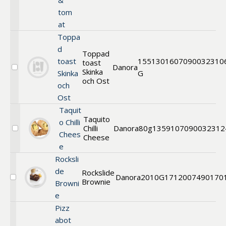
&
tom
at
Toppa
d
Toppad
toast
155
13016
07090032310
toast
Danora
Skinka
Välj
Skinka
G
Toppad
och Ost
och
toast
Ost
Skinka
och
Taquit
Ost
Taquito
o Chilli
Chilli
Danora
80g
13591
07090032312
Välj
Chees
Cheese
Taquito
e
Rocksli
de
Rockslide
Danora
2010G
1712
007490170
Brownie
Välj
Browni
Rockslide
e
Brownie
Pizz
abot