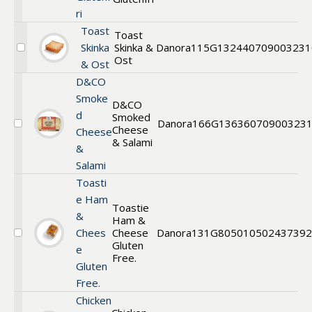
Ost
ri
&
Toast
Skinka
Toast
Glutenfri
Skinka
Skinka &
Danora
115G
13244
0709003231
Välj
Ost
& Ost
Toast
Skinka
D&CO
&
Smoke
Ost
D&CO
d
Smoked
Danora
166G
13636
070900323
Cheese
Välj
Cheese
Sourdough
& Salami
&
Toastie
Salami
Toasti
e Ham
Toastie
&
Ham &
Chees
Cheese
Danora
131G
80501
050243739
Välj
Gluten
e
Gluten
Free.
Fri
Gluten
Free.
Chicken