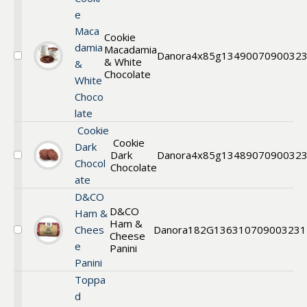
e
Maca
Cookie
damia
Macadamia
Danora
4x85g
13490
07090032
& White
Välj
&
Cookie
Chocolate
White
Choco
late
Cookie
Cookie
Dark
Dark
Danora
4x85g
13489
07090032
Välj
Chocol
Chocolate
Cookie
ate
D&CO
D&CO
Ham &
Ham &
Chees
Danora
182G
13631
0709003231
Cheese
Välj
e
Panini
Panini
Panini
Toppa
d