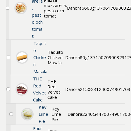
Piazza
arella
mozzarella,
,
Danora
6600g
13706
17090032
pesto och
Välj
pest
Pizza
tomat
o och
toma
t
Taquit
o
Taquito
Chicke
Chicken
Danora
80g
13715
07090032312
Välj
Masala
n
Taquito
Masala
THE
THE
Red
Red
Danora
2150G
3124
0074901703
Velvet
Välj
Velvet
Kaka
Cake
Cake
/
Tårta
Key
Key
Lime
Lime
Danora
2240G
447
0074901700
Välj
Pie
Pie
Key
Lime
Four