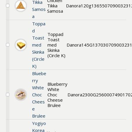
Chicken
Tikka
Tikka
Danora
120g
13655
0709003231
Välj
Samos
Samosa
samosa
a
Toppa
d
Toppad
Toast
Toast
med
med
Danora
145G
13703
070900323
Välj
Skinka
Skinka
Toast
(Circle K)
(Circle
K)
Bluebe
rry
Blueberry
White
White
Choc
Choc
Danora
2300G
2560
007490170
Välj
Cheese
Chees
Blueberry
Brulee
White
e
Choc
Brulee
Cheese
Brulee
Yogiyo
Korea