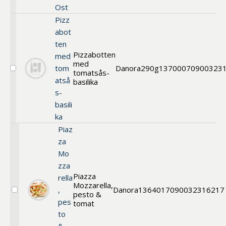
Taglio
Ost
Roman
Pizz
Style
abot
ten
Pizzabotten
med
med
tom
Danora
290g
13700
070900323
tomatsås-
Välj
atså
13700
basilika
s-
basili
ka
Piaz
za
Mo
zza
Piazza
rella
Mozzarella,
,
Danora
13640
17090032316217
pesto &
Välj
pes
Piazza
tomat
to