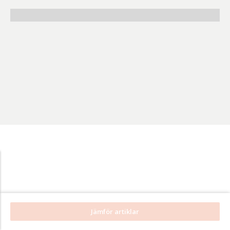
Benämning A-
Ö
Varumärken A-
Ö
Artikelnummer
GTIN
Med bild först
Jämför artiklar