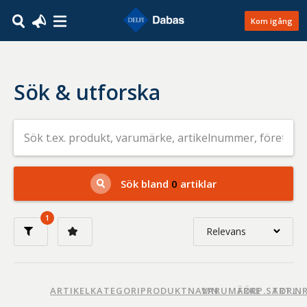
Kom igång
Sök & utforska
Sök
efter
livsmedel
på
t.ex.
produkt,
Sök bland
0
artiklar
varumärke,
artikelnummer,
företag
1
eller
Relevans
GTIN
Relevans
Nyaste
ARTIKELKATEGORI
PRODUKTNAMN
VARUMÄRKE
FÖRP.STORL.
ART.N