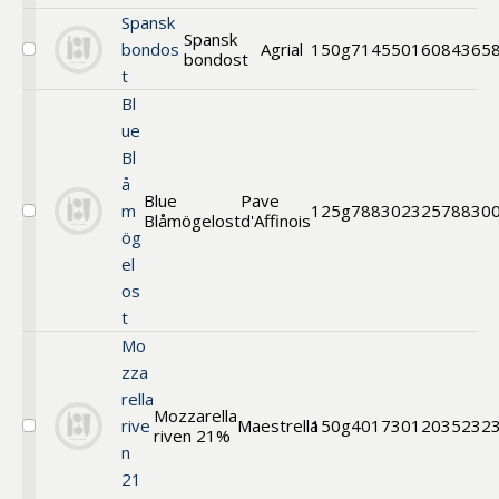
Chèvre
Spansk
bit
Spansk
bondos
Agrial
150g
71455016
084365
bondost
Välj
t
Spansk
bondost
Bl
ue
Bl
å
Blue
Pave
m
125g
7883
0232578830
Blåmögelost
d'Affinois
Välj
ög
Blue
Blåmögelost
el
os
t
Mo
zza
rella
Mozzarella
rive
Maestrella
150g
40173012
035232
riven 21%
Välj
n
Mozzarella
riven
21