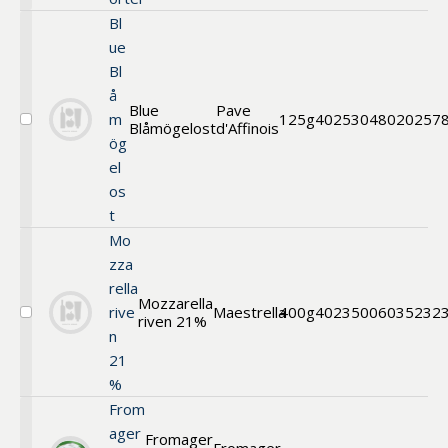
vitlök
Bl
örter
ue
Bl
å
Blue
Pave
m
125g
40253048
020257
Blåmögelost
d'Affinois
Välj
ög
Blue
Blåmögelost
el
os
t
Mo
zza
rella
Mozzarella
rive
Maestrella
400g
40235006
035232
riven 21%
Välj
n
Mozzarella
riven
21
%
From
ager
Fromager