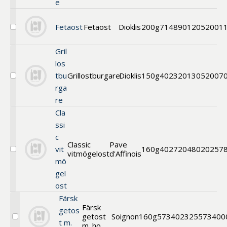
e
Fetaost
Fetaost
Dioklis
200g
71489012
052001
Välj
Fetaost
Gril
los
tbu
Grillostburgare
Dioklis
150g
40232013
052007
Välj
rga
Grekisk
grillostburgare
re
Cla
ssi
c
Classic
Pave
vit
160g
40272048
020257
vitmögelost
d'Affinois
Välj
mö
Classic
vitmögelost
gel
ost
Färsk
Färsk
getos
getost
Soignon
160g
5734
02325573400
Välj
t m.
m. ho