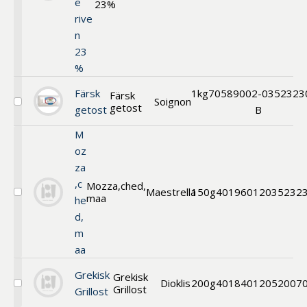
e
Mozzarella
23%
Fior
rive
di
n
Latte
riven
23
%
Färsk
1kg
70589002-
0352323
Färsk
Soignon
getost
Välj
getost
B
Färsk
getost
M
oz
za
,c
Mozza,ched,
Maestrella
150g
40196012
035232
maa
Välj
he
Riven
d,
mozza,
m
cheddar
&
aa
maasdam
Grekisk
Grekisk
Dioklis
200g
40184012
052007
Grillost
Välj
Grillost
Grekisk