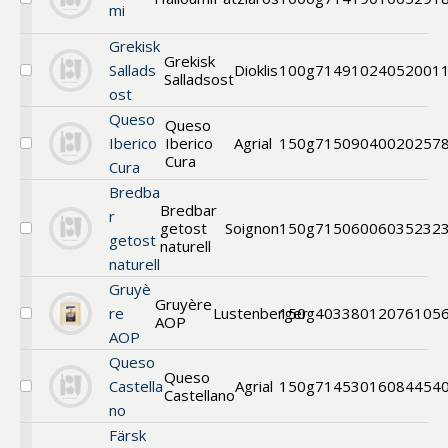
Välj
mi
Halloumi
Grekisk
Grekisk
Sallads
Dioklis
100g
71491024
052001
Salladsost
Välj
ost
Grekisk
Salladsost
Queso
Queso
Iberico
Iberico
Agrial
150g
71509040
020257
Välj
Cura
Cura
Queso
Iberico
Bredba
Curado
Bredbar
r
getost
Soignon
150g
71506006
035232
Välj
getost
naturell
Bredbar
naturell
getost
naturell
Gruyè
Gruyère
re
Lustenberger
150g
40338012
076105
AOP
Välj
AOP
Gruyère
AOP
Queso
Queso
Castella
Agrial
150g
71453016
084454
Castellano
Välj
no
Queso
Castellano
Färsk