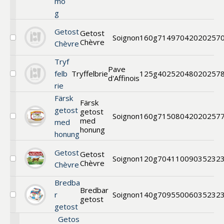
mö
g
Getost
Getost
Soignon
160g
71497042
020257
Chèvre
Välj
Chèvre
Getost
Chèvre
Tryf
Pave
felb
Tryffelbrie
125g
40252048
020257
d'Affinois
Välj
rie
Tryffelbrie
Färsk
Färsk
getost
getost
Soignon
160g
71508042
020257
med
Välj
med
Färsk
honung
honung
getost
m.
Getost
Getost
honung
Soignon
120g
70411009
035232
Chèvre
Välj
Chèvre
Getost
Chèvre
Bredba
Bredbar
r
Soignon
140g
70955006
035232
getost
Välj
getost
Bredbar
getost
Getos
naturell