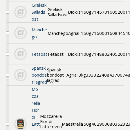
Block
Grekisk
28%
Grekisk
Sallads
Dioklis
150g
71457016
052001
Salladsost
Välj
ost
Grekisk
Salladsost
Manche
Manchego
Agrial
150g
71600016
084454
Välj
go
Manchego
Fetaost
Fetaost
Dioklis
100g
71488024
052001
Välj
Fetaost
Spansk
Spansk
bondos
bondost
Agrial
3kg
3333224
084370074
Välj
lagrad
t lagrad
Spansk
bondost
Mo
lagrad
zza
rella
Fior
Mozzarella
di
Fior di
Latt
Maestrella
150g
40290008
035232
Latte riven
Välj