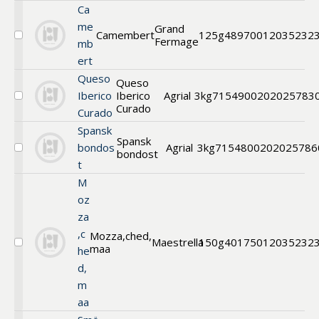
Grillost
Ca
me
Grand
Camembert
125g
48970012
035232
Fermage
Välj
mb
Camembert
ert
Queso
Queso
Iberico
Iberico
Agrial
3kg
71549002
02025783
Välj
Curado
Curado
Queso
Iberico
Spansk
Curado
Spansk
bondos
Agrial
3kg
71548002
02025786
bondost
Välj
t
Spansk
bondost
M
oz
za
,c
Mozza,ched,
Maestrella
150g
40175012
035232
maa
Välj
he
Riven
d,
mozza,
m
cheddar
&
aa
maasdam