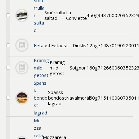
Smö
rrulla
Smörrullar
La
r
450g
34370002
035232
saltad
Conviette
Välj
salta
Smörrullar
saltad
d
Fetaost
Fetaost
Dioklis
125g
71487019
052001
Välj
Fetaost
Krämig
Krämig
mild
mild
Soignon
160g
71266006
035232
Välj
getost
getost
Krämig
mild
Spans
getost
k
Spansk
bondo
bondost
Navalmoral
150g
71511008
073501
Välj
lagrad
st
Spansk
bondost
lagrad
lagrad
Mo
zza
rella
Mozzarella