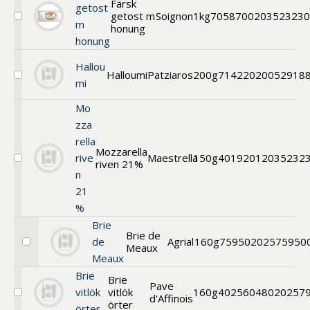
Färsk
getost
getost m
Soignon
1kg
70587002
03523230
Välj
m
honung
Färsk
honung
getost
m.
Hallou
honung
Halloumi
Patziaros
200g
71422020
052918
Välj
mi
Halloumi
Mo
zza
rella
Mozzarella
rive
Maestrella
150g
40192012
035232
riven 21%
Välj
n
Mozzarella
riven
21
%
Brie
Brie de
de
Agrial
160g
7595
0202575950
Meaux
Välj
Meaux
Brie
de
Brie
Brie
Meaux
Pave
vitlök
vitlök
160g
40256048
020257
d'Affinois
Välj
örter
örter
Brie