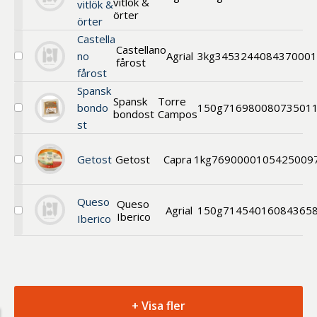
vitlök &
Välj
vitlök &
Färsk
örter
örter
getost
vitlök
Castella
Castellano
&
no
Agrial
3kg
3453244
084370001
fårost
örter
Välj
fårost
Castellano
fårost
Spansk
Spansk
Torre
bondo
150g
71698008
073501
bondost
Campos
Välj
st
Spansk
bondost
Getost
Getost
Capra
1kg
76900001
05425009
Välj
Lagrad
getost
Queso
Queso
Agrial
150g
71454016
084365
Iberico
Välj
Iberico
Queso
Iberico
Curado
+ Visa fler