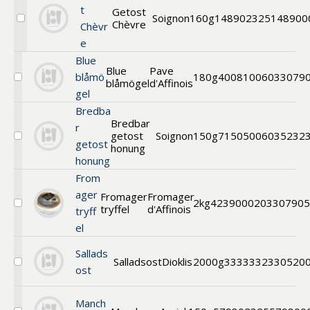
t
Getost
Soignon
160g
1489
02325148900
Chèvre
Välj
Chèvr
Getost
e
Chèvre
Blue
Blue
Pave
blåmö
180g
40081006
033079
blåmögel
d'Affinois
Välj
gel
Blue
blåmögel
Bredba
Bredbar
r
getost
Soignon
150g
71505006
035232
Välj
getost
honung
Bredbar
honung
getost
honung
From
ager
Fromager
Fromager
2kg
42390002
03307905
tryffel
d'Affinois
Välj
tryff
Vitmögel
el
m.
tryffel
Sallads
Salladsost
Dioklis
2000g
333333233
0520
Välj
ost
Salladsost
Manch