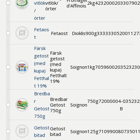
Fromager
vitlök
vitlök/
2kg
42320002
03307902
d'Affinois
Välj
örter
/
Vitmögel
m.
örter
vitlök
&
Fetaos
örter
Fetaost
Dioklis
900g
333333
052001127
Välj
t
Fetaost
Färsk
Färsk
getost
getost
(med
(med
Soignon
1kg
70596002
03523230
kupa)
Välj
kupa)
Färsk
Fetthalt
Fetthal
getost
19%
t 19%
(med
kupa)
Bredba
Bredbar
r
750g
72000004-
035232
Getost
Soignon
Välj
Getost
B
750g
Getost
750g
Bredbar
Getost
Getost
Soignon
125g
71099008
073501
bitad
Välj
bitad
Getost