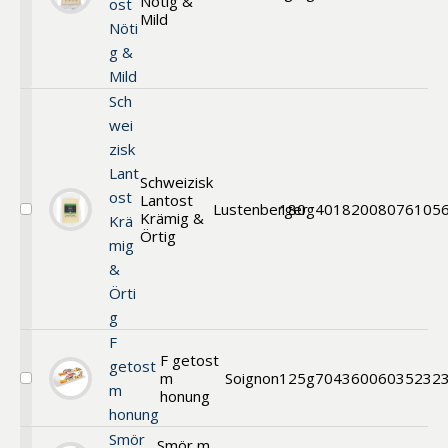
Nötig &
ost
Dessertost
Mild
Nöti
g &
Mild
Sch
wei
zisk
Lant
Schweizisk
ost
Lantost
Lustenberger
180g
40182008
076105
Krämig &
Välj
Krä
Dessertost
Örtig
mig
&
Örti
g
F
F getost
getost
m
Soignon
125g
70436006
035232
Välj
m
honung
Färsk
honung
getost
m.
Smör
Smör m