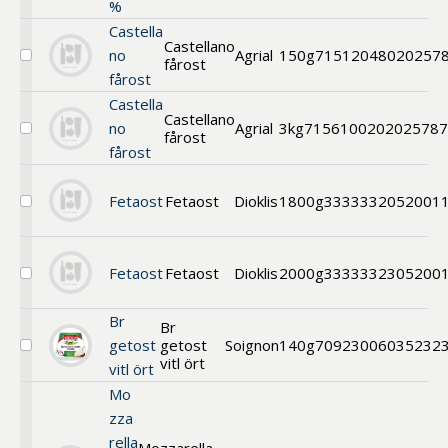
%
Castella
Castellano
no
Agrial
150g
71512048
020257
fårost
Välj
fårost
Castellano
fårost
Castella
Castellano
no
Agrial
3kg
71561002
02025787
fårost
Välj
fårost
Castellano
fårost
Fetaost
Fetaost
Dioklis
1800g
3333332
052001
Välj
Fetaost
Fetaost
Fetaost
Dioklis
2000g
33333323
05200
Välj
Fetaost
Br
Br
getost
getost
Soignon
140g
70923006
035232
Välj
vitl ört
vitl ört
Bredbar
getost
Mo
m.
zza
vitlök
och
rella