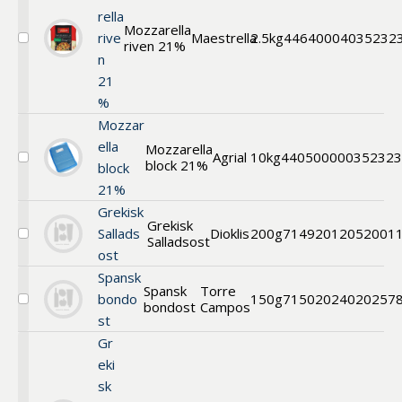
rella
Mozzarella
rive
Maestrella
2.5kg
44640004
035232
riven 21%
Välj
n
Mozzarella
riven
21
%
Mozzar
ella
Mozzarella
Agrial
10kg
44050000
0352323
block 21%
Välj
block
Mozzarella
21%
block
Grekisk
Grekisk
Sallads
Dioklis
200g
71492012
052001
Salladsost
Välj
ost
Grekisk
Salladsost
Spansk
Spansk
Torre
bondo
150g
71502024
020257
bondost
Campos
Välj
st
Spansk
bondost
Gr
eki
sk