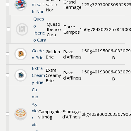
Grand
honung
m salt
salt fr
125g
32970003
035232
Fermage
Välj
Nor
fr Nor
Smör
m.
Ques
salt
Queso
o
Torre
från
Iberico
150g
7843
02325784300
Campos
Normandie
Välj
Iberic
Cura
Queso
o Cura
Iberico
Curado
Golde
150g
40195006-
033079
Golden
Pave
Brie
d'Affinois
Välj
n Brie
B
Golden
Brie
Extra
Extra
150g
40193006-
033079
Pave
Cream
Creamy
d'Affinois
Välj
B
Brie
y Brie
Dessertost
Ca
mp
ag
nie
Campagnier
Fromager
2kg
42380002
03307905
vitmög
d'Affinois
Välj
r
Campagnier
vit
vitmögel