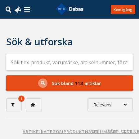
Kom igång
Sök & utforska
Sök
efter
livsmedel
på
t.ex.
produkt,
Sök bland
113
artiklar
varumärke,
artikelnummer,
företag
1
eller
Relevans
GTIN
Relevans
Nyaste
ARTIKELKATEGORI
PRODUKTNAMN
VARUMÄRKE
FÖRP.STORL.
ART.N