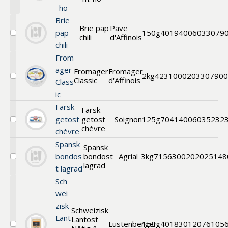
Färsk
ho
getost
m.
Brie
Brie pap
Pave
honung
pap
150g
40194006
033079
chili
d'Affinois
Välj
chili
Brie
Paprika
From
&
ager
Fromager
Fromager
Chili
2kg
42310002
03307900
Classic
d'Affinois
Välj
Class
Classic
ic
vitmögel
Färsk
Färsk
getost
getost
Soignon
125g
70414006
035232
Välj
chèvre
chèvre
Färsk
getost
Spansk
Spansk
chèvre
bondos
bondost
Agrial
3kg
71563002
02025148
Välj
lagrad
t lagrad
Spansk
bondost
Sch
lagrad
wei
zisk
Schweizisk
Lant
Lantost
Lustenberger
150g
40183012
076105
Välj