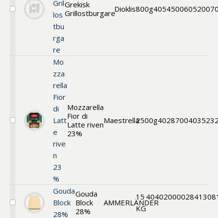
Gril
Grekisk
Dioklis
800g
40545006
052007
Grillostburgare
Välj
los
Grekisk
tbu
Grillostburgare
rga
re
Mo
zza
rella
Fior
Mozzarella
di
Fior di
Latt
Maestrella
2500g
40287004
03523
Latte riven
Välj
e
Mozzarella
23%
Fior
rive
di
n
Latte
riven
23
%
Gouda
Gouda
15
40402000
02841308
Block
Block
AMMERLÄNDER
Välj
KG
28%
28%
Gouda